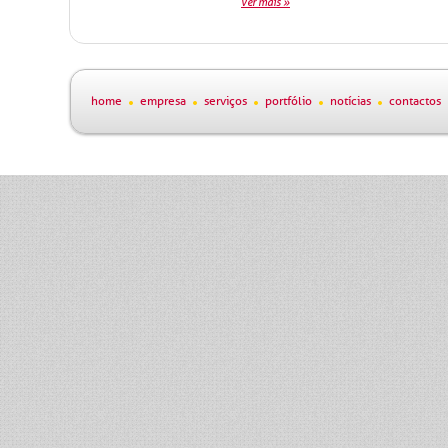
ver mais »
home
empresa
serviços
portfólio
notícias
contactos